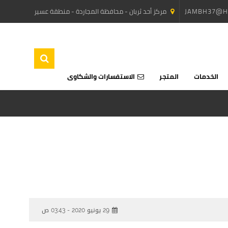
JAMBH37@H
مركز أحد ثربان - محافظة المجاردة - منطقة عسير
الخدمات
المتجر
الاستفسارات والشكاوى
29 يونيو 2020 - 03:43 ص