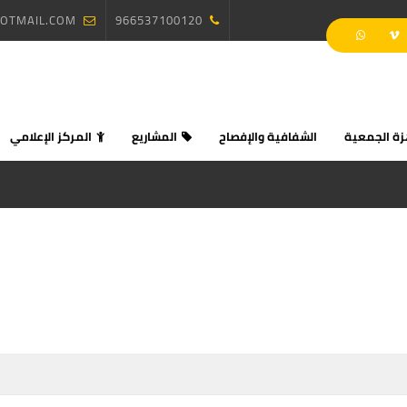
OTMAIL.COM
966537100120
زة الجمعية
الشفافية والإفصاح
المشاريع
المركز الإعلامي