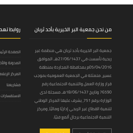
من نحن جمعية البر الخيرية بأحد ثربان
روابط ته
جمعية البر الخيرية بأحد ثربان هي منظمة غير
الصفحة الرئي
ربحية تأسست في 27/06/1437هـ الموافق
المدونة والأخب
05/04/2016م بمحافظة المجاردة بمنطقة
المركز الإعلا
عسير، متمثلة في الجمعية العمومية بموجب
قرار وزارة العمل والتنمية الاجتماعية رقم
مشاريعنا
76590 وتاريخ 18/06/1437هـ مسجلة لدى
الاستفسارات
الوزارة برقم 751، يشرف عليها المركز الوطني
لتنمية القطاع غير الربحي إداريًا وماليًا، ومركز
التنمية الاجتماعية برجال ألمع فنيًا.