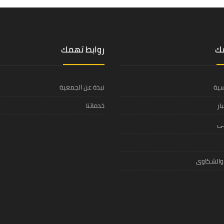
مك
روابط تهمك
سية
نبذة عن الجمعية
ار
خدماتنا
مى
 والشكاوى