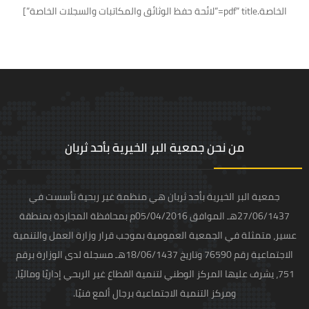
الخاصة.pdf” title=”لائحة حفظ الوثائق والمكاتبات والسجلات الخاصة”]
من نحن جمعية البر الخيرية بأحد ثربان
جمعية البر الخيرية بأحد ثربان هي منظمة غير ربحية تأسست في
27/06/1437هـ الموافق 05/04/2016م بمحافظة المجاردة بمنطقة
عسير، متمثلة في الجمعية العمومية بموجب قرار وزارة العمل والتنمية
الاجتماعية رقم 76590 وتاريخ 18/06/1437هـ مسجلة لدى الوزارة برقم
751، يشرف عليها المركز الوطني لتنمية القطاع غير الربحي إداريًا وماليًا،
ومركز التنمية الاجتماعية برجال ألمع فنيًا.