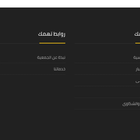
مك
روابط تهمك
سية
نبذة عن الجمعية
ار
خدماتنا
مى
 والشكاوى