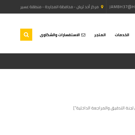
JAMBH37@H
مركز أحد ثربان - محافظة المجاردة - منطقة عسير
الخدمات
المتجر
الاستفسارات والشكاوى