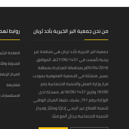
من نحن جمعية البر الخيرية بأحد ثربان
روابط ته
جمعية البر الخيرية بأحد ثربان هي منظمة غير
الصفحة الرئي
ربحية تأسست في 27/06/1437هـ الموافق
المدونة والأخب
05/04/2016م بمحافظة المجاردة بمنطقة
المركز الإعلا
عسير، متمثلة في الجمعية العمومية بموجب
قرار وزارة العمل والتنمية الاجتماعية رقم
مشاريعنا
76590 وتاريخ 18/06/1437هـ مسجلة لدى
الاستفسارات
الوزارة برقم 751، يشرف عليها المركز الوطني
لتنمية القطاع غير الربحي إداريًا وماليًا، ومركز
التنمية الاجتماعية برجال ألمع فنيًا.